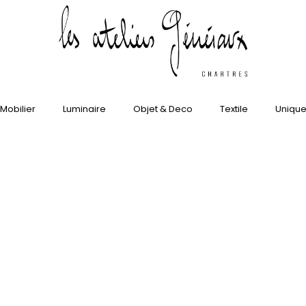
Mobilier
Luminaire
Objet & Deco
Textile
Uniqu
Home
Validation de la commande
/