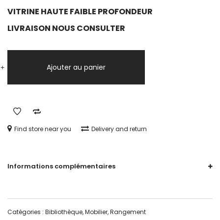
VITRINE HAUTE FAIBLE PROFONDEUR
LIVRAISON NOUS CONSULTER
quantité
de
Ajouter au panier
+
-
BUFFET
DEUX
CORPS
Find store near you
Delivery and return
Informations complémentaires
Catégories :
Bibliothèque
,
Mobilier
,
Rangement