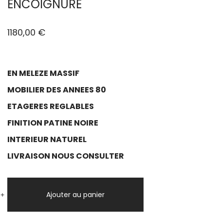
ENCOIGNURE
1180,00
€
EN MELEZE MASSIF
MOBILIER DES ANNEES 80
ETAGERES REGLABLES
FINITION PATINE NOIRE
INTERIEUR NATUREL
LIVRAISON NOUS CONSULTER
quantité
de
Ajouter au panier
+
-
ENCOIGNURE