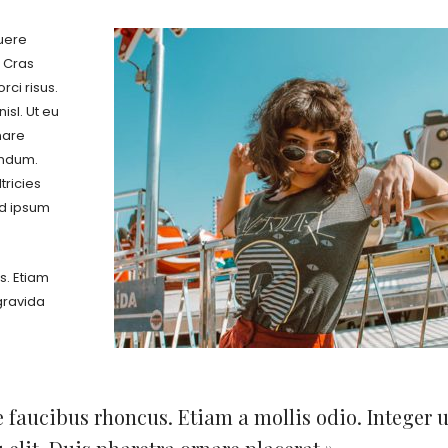
suere
 Cras
rci risus.
isl. Ut eu
rnare
endum.
tricies
id ipsum
s. Etiam
 gravida
 faucibus rhoncus. Etiam a mollis odio. Integer 