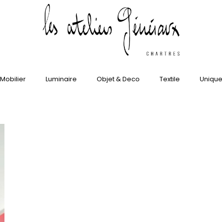
Mobilier
Luminaire
Objet & Deco
Textile
Uniqu
Home
Demo 05
We Love Fashion Photography
/
/