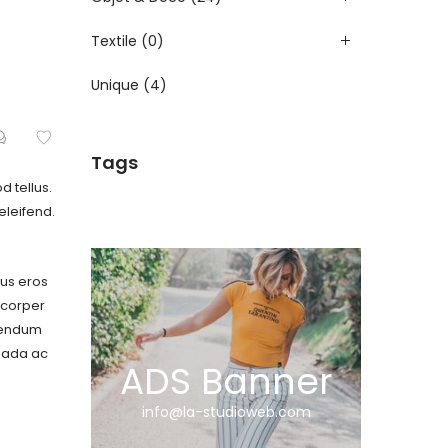
Textile
(0)
Unique
(4)
Tags
d tellus.
eleifend.
sus eros
amcorper
ibendum
suada ac
ADS Banner
info@la-studioweb.com