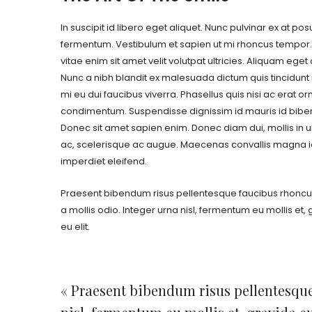
In suscipit id libero eget aliquet. Nunc pulvinar ex at po
fermentum. Vestibulum et sapien ut mi rhoncus tempor.
vitae enim sit amet velit volutpat ultricies. Aliquam eget o
Nunc a nibh blandit ex malesuada dictum quis tincidunt n
mi eu dui faucibus viverra. Phasellus quis nisi ac erat o
condimentum. Suspendisse dignissim id mauris id bib
Donec sit amet sapien enim. Donec diam dui, mollis in ul
ac, scelerisque ac augue. Maecenas convallis magna 
imperdiet eleifend.
Praesent bibendum risus pellentesque faucibus rhoncu
a mollis odio. Integer urna nisl, fermentum eu mollis et,
eu elit.
« Praesent bibendum risus pellentesque