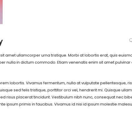
y
t amet ullamcorper urna tristique. Morbi at lobortis erat, quis euismo
 nulla in dictum commodo. Etiam venenatis enim sit amet pulvinar 
rem lobortis. Vivamus fermentum, nulla at vulputate pellentesque, ri
sque sed felis tristique, porttitor orci vel, hendrerit mi. Quisque ull
sed risus placerat tincidunt. Vestibulum nibh nunc, consequat nec b
te ipsum primis in faucibus. Vivamus id nisi id ipsum molestie male