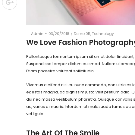
Posted
Posted
By
Admin
03/20/2018
Demo 05
Technology
on
in
We Love Fashion Photograph
Pellentesque fermentum ipsum sit amet dolor tincidunt, si
Suspendisse tempor dictum euismod. Nullam ullamcorper
Etiam pharetra volutpat sollicitudin
Vivamus eleifend nisi eu nunc commodo, non ultricies lo
egestas magna, ac dignissim justo velit pretium odio. Qui
dui nec massa vestibulum pharetra. Quisque convallis 
ac, varius a mauris. Interdum et malesuada fames ac an
vel ligula.
The Art Of The Smile