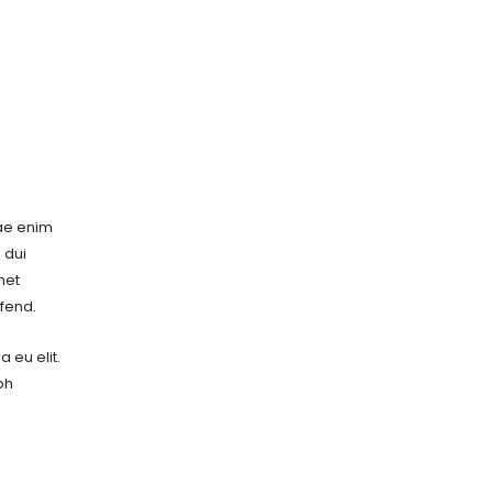
tae enim
 dui
met
ifend.
 eu elit.
bh