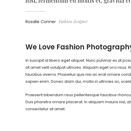
nisl, fermentum eu mollis et, gravida eu
Rosalie Conner
Fashion designer
We Love Fashion Photograph
In suscipit id libero eget aliquet. Nunc pulvinar ex at 
sit amet velit volutpat ultricies. Aliquam eget orci risus
faucibus viverra. Phasellus quis nisi ac erat ornare c
sapien enim. Donec diam dui, mollis in ultricies ac, s
Praesent bibendum risus pellentesque faucibus rhoncus. E
Duis pharetra ornare placerat. In aliquam mauris nisl, at
consectetur sit amet.