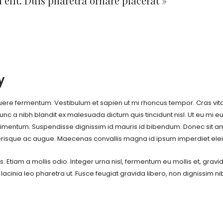
 elit. Duis pharetra ornare placerat »
y
posuere fermentum. Vestibulum et sapien ut mi rhoncus tempor. Cras vi
. Nunc a nibh blandit ex malesuada dictum quis tincidunt nisl. Ut eu mi eu
ondimentum. Suspendisse dignissim id mauris id bibendum. Donec sit a
celerisque ac augue. Maecenas convallis magna id ipsum imperdiet ele
tiam a mollis odio. Integer urna nisl, fermentum eu mollis et, gravida
 lacinia leo pharetra ut. Fusce feugiat gravida libero, non dignissim ni