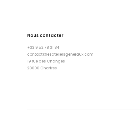
Nous contacter
+33 9 52 78 31 84
contact@lesateliersgeneraux.com
19 rue des Changes
28000 Chartres